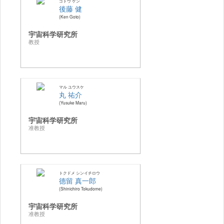
ゴトウ ケン
後藤 健
Ken Goto
宇宙科学研究所
教授
マル ユウスケ
丸 祐介
Yusuke Maru
宇宙科学研究所
准教授
トクドメ シンイチロウ
德留 真一郎
Shinichiro Tokudome
宇宙科学研究所
准教授