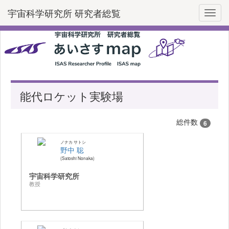
宇宙科学研究所 研究者総覧
Toggl
能代ロケット実験場
総件数
6
ノナカ サトシ
野中 聡
Satoshi Nonaka
宇宙科学研究所
教授