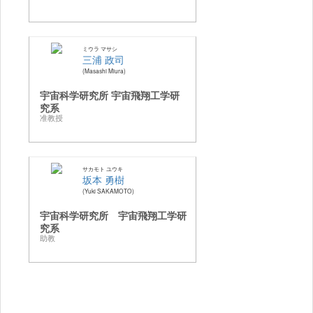
ミウラ マサシ
三浦 政司
Masashi Miura
宇宙科学研究所 宇宙飛翔工学研
究系
准教授
サカモト ユウキ
坂本 勇樹
Yuki SAKAMOTO
宇宙科学研究所 宇宙飛翔工学研
究系
助教