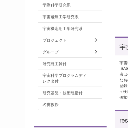
学際科学研究系
宇宙飛翔工学研究系
宇宙機応用工学研究系
プロジェクト
宇
グループ
宇宙
研究総主幹付
IS
者は
宇宙科学プログラムディ
なお
レクタ付
登録
＜検
研究基盤・技術統括付
研究
名誉教授
r