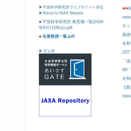
▶
宇宙科学研究所ウェブサイトへ戻る
▶Return to ISAS Website
re
●
宇宙科学研究所 教育職一覧(2026
ネッ
年8月1日時点).pdf
業績
●
名誉教授一覧.pdf
令和
リンク
▶
JS
「論
NI
令和
【重
re