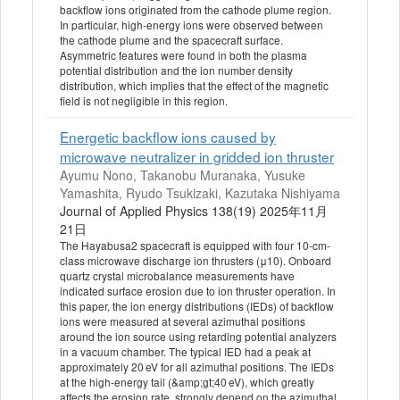
backflow ions originated from the cathode plume region.
In particular, high-energy ions were observed between
the cathode plume and the spacecraft surface.
Asymmetric features were found in both the plasma
potential distribution and the ion number density
distribution, which implies that the effect of the magnetic
field is not negligible in this region.
Energetic backflow ions caused by
microwave neutralizer in gridded ion thruster
Ayumu Nono, Takanobu Muranaka, Yusuke
Yamashita, Ryudo Tsukizaki, Kazutaka Nishiyama
Journal of Applied Physics 138(19) 2025年11月
21日
The Hayabusa2 spacecraft is equipped with four 10-cm-
class microwave discharge ion thrusters (μ10). Onboard
quartz crystal microbalance measurements have
indicated surface erosion due to ion thruster operation. In
this paper, the ion energy distributions (IEDs) of backflow
ions were measured at several azimuthal positions
around the ion source using retarding potential analyzers
in a vacuum chamber. The typical IED had a peak at
approximately 20 eV for all azimuthal positions. The IEDs
at the high-energy tail (&amp;gt;40 eV), which greatly
affects the erosion rate, strongly depend on the azimuthal