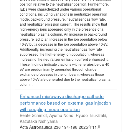
position relative to the neutralizer position. Furthermore,
IEDs were characterized under various operational
conditions, including variations in neutralizer operation
mode, background pressure, neutralizer gas flow rate,
and neutralizer emission current. The results show that
high-energy ions appeared only in the presence of a
neutralizer plasma column. An increase in background
pressure led to an increase in the ion population below
40 eV but a decrease in the ion population above 40 eV.
Additionally, increasing the neutralizer gas flow rate
suppressed the high-energy ion population, whereas
increasing the neutralizer emission current enhanced it.
These findings indicate that ions with energies below 40
eV are predominantly generated through charge
exchange processes in the ion beam, whereas those
above 40 eV are generated due to the neutralizer plasma
column.
Enhanced microwave discharge cathode
performance based on external gas injection
with coupling mode operation
Beate Schmidt, Ayumu Nono, Ryudo Tsukizaki,
Kazutaka Nishiyama
Acta Astronautica 236 194-198 2025年11月