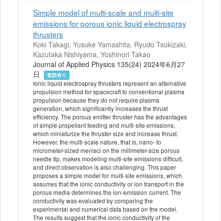
Simple model of multi-scale and multi-site
emissions for porous ionic liquid electrospray
thrusters
Koki Takagi, Yusuke Yamashita, Ryudo Tsukizaki,
Kazutaka Nishiyama, Yoshinori Takao
Journal of Applied Physics 135(24) 2024年6月27
日
査読有り
Ionic liquid electrospray thrusters represent an alternative
propulsion method for spacecraft to conventional plasma
propulsion because they do not require plasma
generation, which significantly increases the thrust
efficiency. The porous emitter thruster has the advantages
of simple propellant feeding and multi-site emissions,
which miniaturize the thruster size and increase thrust.
However, the multi-scale nature, that is, nano- to
micrometer-sized menisci on the millimeter-size porous
needle tip, makes modeling multi-site emissions difficult,
and direct observation is also challenging. This paper
proposes a simple model for multi-site emissions, which
assumes that the ionic conductivity or ion transport in the
porous media determines the ion-emission current. The
conductivity was evaluated by comparing the
experimental and numerical data based on the model.
The results suggest that the ionic conductivity of the