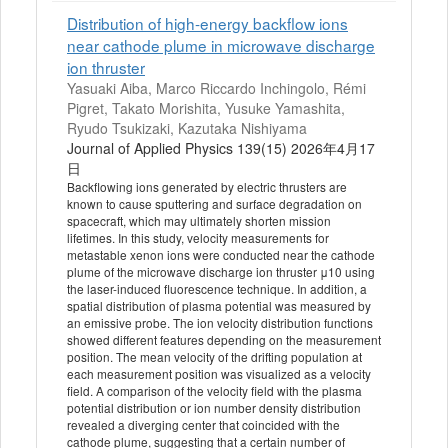
Distribution of high-energy backflow ions
near cathode plume in microwave discharge
ion thruster
Yasuaki Aiba, Marco Riccardo Inchingolo, Rémi
Pigret, Takato Morishita, Yusuke Yamashita,
Ryudo Tsukizaki, Kazutaka Nishiyama
Journal of Applied Physics 139(15) 2026年4月17
日
Backflowing ions generated by electric thrusters are
known to cause sputtering and surface degradation on
spacecraft, which may ultimately shorten mission
lifetimes. In this study, velocity measurements for
metastable xenon ions were conducted near the cathode
plume of the microwave discharge ion thruster μ10 using
the laser-induced fluorescence technique. In addition, a
spatial distribution of plasma potential was measured by
an emissive probe. The ion velocity distribution functions
showed different features depending on the measurement
position. The mean velocity of the drifting population at
each measurement position was visualized as a velocity
field. A comparison of the velocity field with the plasma
potential distribution or ion number density distribution
revealed a diverging center that coincided with the
cathode plume, suggesting that a certain number of