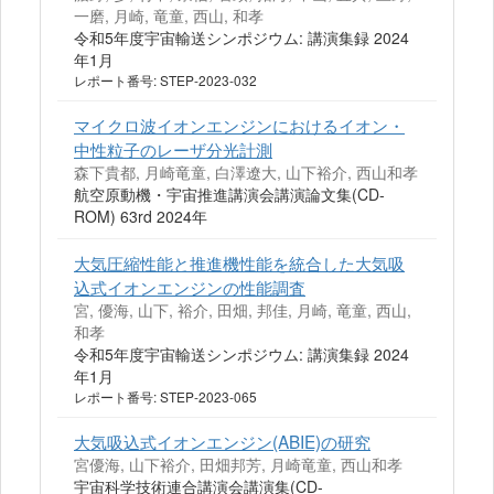
一磨, 月崎, 竜童, 西山, 和孝
令和5年度宇宙輸送シンポジウム: 講演集録 2024
年1月
レポート番号: STEP-2023-032
マイクロ波イオンエンジンにおけるイオン・
中性粒子のレーザ分光計測
森下貴都, 月崎竜童, 白澤遼大, 山下裕介, 西山和孝
航空原動機・宇宙推進講演会講演論文集(CD-
ROM) 63rd 2024年
大気圧縮性能と推進機性能を統合した大気吸
込式イオンエンジンの性能調査
宮, 優海, 山下, 裕介, 田畑, 邦佳, 月崎, 竜童, 西山,
和孝
令和5年度宇宙輸送シンポジウム: 講演集録 2024
年1月
レポート番号: STEP-2023-065
大気吸込式イオンエンジン(ABIE)の研究
宮優海, 山下裕介, 田畑邦芳, 月崎竜童, 西山和孝
宇宙科学技術連合講演会講演集(CD-