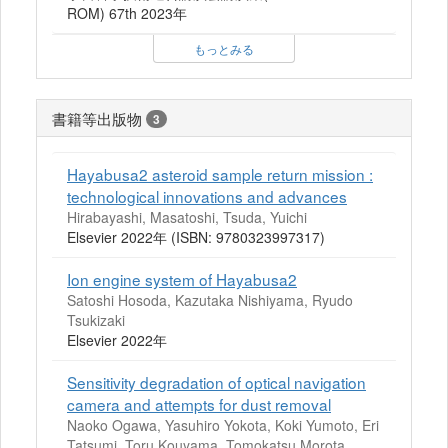
ROM) 67th 2023年
もっとみる
書籍等出版物
3
Hayabusa2 asteroid sample return mission :
technological innovations and advances
Hirabayashi, Masatoshi, Tsuda, Yuichi
Elsevier 2022年 (ISBN: 9780323997317)
Ion engine system of Hayabusa2
Satoshi Hosoda, Kazutaka Nishiyama, Ryudo
Tsukizaki
Elsevier 2022年
Sensitivity degradation of optical navigation
camera and attempts for dust removal
Naoko Ogawa, Yasuhiro Yokota, Koki Yumoto, Eri
Tatsumi, Toru Kouyama, Tomokatsu Morota,