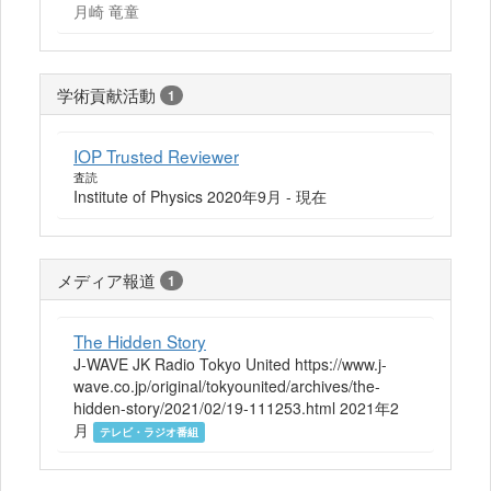
月崎 竜童
学術貢献活動
1
IOP Trusted Reviewer
査読
Institute of Physics 2020年9月 - 現在
メディア報道
1
The Hidden Story
J-WAVE JK Radio Tokyo United https://www.j-
wave.co.jp/original/tokyounited/archives/the-
hidden-story/2021/02/19-111253.html 2021年2
月
テレビ・ラジオ番組