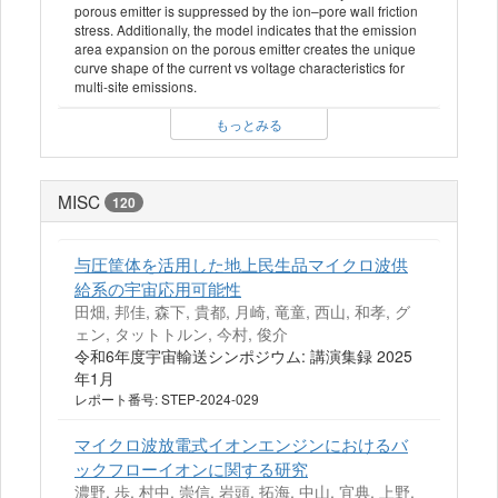
porous emitter is suppressed by the ion–pore wall friction
stress. Additionally, the model indicates that the emission
area expansion on the porous emitter creates the unique
curve shape of the current vs voltage characteristics for
multi-site emissions.
もっとみる
MISC
120
与圧筐体を活用した地上民生品マイクロ波供
給系の宇宙応用可能性
田畑, 邦佳, 森下, 貴都, 月崎, 竜童, 西山, 和孝, グ
ェン, タットトルン, 今村, 俊介
令和6年度宇宙輸送シンポジウム: 講演集録 2025
年1月
レポート番号: STEP-2024-029
マイクロ波放電式イオンエンジンにおけるバ
ックフローイオンに関する研究
濃野, 歩, 村中, 崇信, 岩頭, 拓海, 中山, 宜典, 上野,